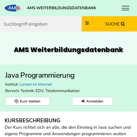
Toggl
AMS WEITERBILDUNGSDATENBANK
Zum Inhalt springen
Zum Navmenü springen
Zur Suche springen
Zur Footer springen
SUCHE
AMS Weiterbildungs­datenbank
Java Programmierung
Institut:
Lernen im Internet
Bereich:
Technik, EDV, Telekommunikation
Kurs merken
Anmelden
KURSBESCHREIBUNG
Der Kurs richtet sich an alle, die den Einstieg in Java suchen und
eigene Programme und Anwendungen programmieren wollen