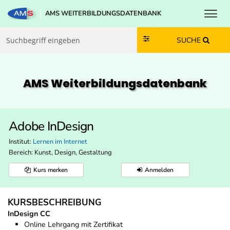
Toggl
AMS WEITERBILDUNGSDATENBANK
Zum Inhalt springen
Zum Navmenü springen
Zur Suche springen
Zur Footer springen
SUCHE
AMS Weiterbildungs­datenbank
Adobe InDesign
Institut:
Lernen im Internet
Bereich:
Kunst, Design, Gestaltung
Kurs merken
Anmelden
KURSBESCHREIBUNG
InDesign CC
Online Lehrgang mit Zertifikat