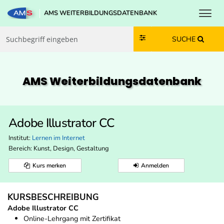
Toggl
AMS WEITERBILDUNGSDATENBANK
Zum Inhalt springen
Zum Navmenü springen
Zur Suche springen
Zur Footer springen
SUCHE
AMS Weiterbildungs­datenbank
Adobe Illustrator CC
Institut:
Lernen im Internet
Bereich:
Kunst, Design, Gestaltung
Kurs merken
Anmelden
KURSBESCHREIBUNG
Adobe Illustrator CC
Online-Lehrgang mit Zertifikat