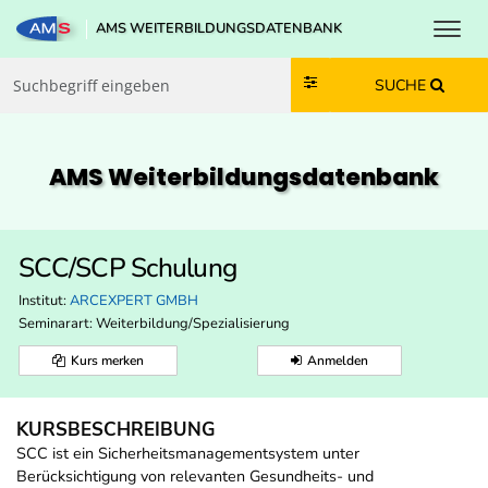
Toggl
AMS WEITERBILDUNGSDATENBANK
Zum Inhalt springen
Zum Navmenü springen
Zur Suche springen
Zur Footer springen
SUCHE
AMS Weiterbildungs­datenbank
SCC/SCP Schulung
Institut:
ARCEXPERT GMBH
Seminarart: Weiterbildung/Spezialisierung
Kurs merken
Anmelden
KURSBESCHREIBUNG
SCC ist ein Sicherheitsmanagementsystem unter
Berücksichtigung von relevanten Gesundheits- und