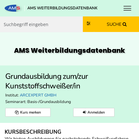
Toggl
AMS WEITERBILDUNGSDATENBANK
Zum Inhalt springen
Zum Navmenü springen
Zur Suche springen
Zur Footer springen
SUCHE
AMS Weiterbildungs­datenbank
Grundausbildung zum/zur
Kunststoffschweißer/in
Institut:
ARCEXPERT GMBH
Seminarart: Basis-/Grundausbildung
Kurs merken
Anmelden
KURSBESCHREIBUNG
Wir bieten Ausbildungen für nachstehende Schweißverfahren