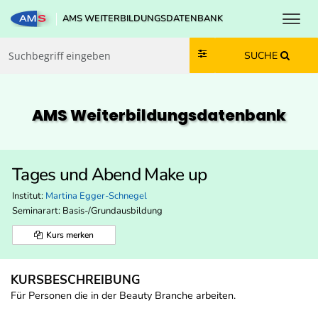
Toggl
AMS WEITERBILDUNGSDATENBANK
Zum Inhalt springen
Zum Navmenü springen
Zur Suche springen
Zur Footer springen
SUCHE
AMS Weiterbildungs­datenbank
Tages und Abend Make up
Institut:
Martina Egger-Schnegel
Seminarart: Basis-/Grundausbildung
Kurs merken
KURSBESCHREIBUNG
Für Personen die in der Beauty Branche arbeiten.