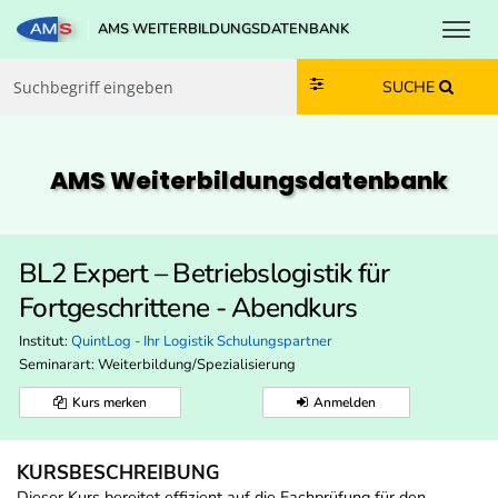
Toggl
AMS WEITERBILDUNGSDATENBANK
Zum Inhalt springen
Zum Navmenü springen
Zur Suche springen
Zur Footer springen
SUCHE
AMS Weiterbildungs­datenbank
BL2 Expert – Betriebslogistik für
Fortgeschrittene - Abendkurs
Institut:
QuintLog - Ihr Logistik Schulungspartner
Seminarart: Weiterbildung/Spezialisierung
Kurs merken
Anmelden
KURSBESCHREIBUNG
Dieser Kurs bereitet effizient auf die Fachprüfung für den