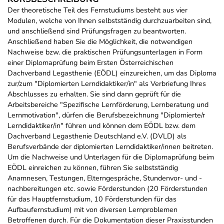
Der theoretische Teil des Fernstudiums besteht aus vier
Modulen, welche von Ihnen selbstständig durchzuarbeiten sind,
und anschließend sind Prüfungsfragen zu beantworten.
Anschließend haben Sie die Möglichkeit, die notwendigen
Nachweise bzw. die praktischen Prüfungsunterlagen in Form
einer Diplomaprüfung beim Ersten Österreichischen
Dachverband Legasthenie (EÖDL) einzureichen, um das Diploma
zur/zum "Diplomierten Lerndidaktiker/in" als Verbriefung Ihres
Abschlusses zu erhalten. Sie sind dann geprüft für die
Arbeitsbereiche "Spezifische Lernförderung, Lernberatung und
Lernmotivation", dürfen die Berufsbezeichnung "Diplomierte/r
Lerndidaktiker/in" führen und können dem EÖDL bzw. dem
Dachverband Legasthenie Deutschland e.V. (DVLD) als
Berufsverbände der diplomierten Lerndidaktiker/innen beitreten.
Um die Nachweise und Unterlagen für die Diplomaprüfung beim
EÖDL einreichen zu können, führen Sie selbstständig
Anamnesen, Testungen, Elterngespräche, Stundenvor- und -
nachbereitungen etc. sowie Förderstunden (20 Förderstunden
für das Hauptfernstudium, 10 Förderstunden für das
Aufbaufernstudium) mit von diversen Lernproblemen
Betroffenen durch. Für die Dokumentation dieser Praxisstunden