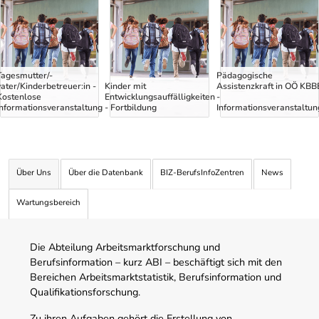
Uber Weiterbildungsvorschläge
Tagesmutter/-
Pädagogische
vater/Kinderbetreuer:in -
Kinder mit
Assistenzkraft in OÖ KBB
Kostenlose
Entwicklungsauffälligkeiten
-
Informationsveranstaltung
- Fortbildung
Informationsveranstaltun
Über Uns
Über die Datenbank
BIZ-BerufsInfoZentren
News
Wartungsbereich
Die Abteilung Arbeitsmarktforschung und
Berufsinformation – kurz ABI – beschäftigt sich mit den
Bereichen Arbeitsmarktstatistik, Berufsinformation und
Qualifikationsforschung.
Zu ihren Aufgaben gehört die Erstellung von