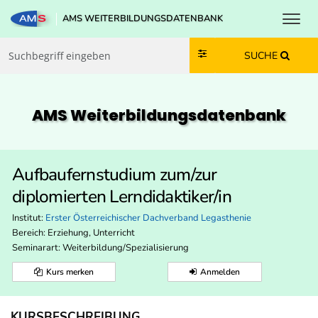
Toggl
AMS WEITERBILDUNGSDATENBANK
Zum Inhalt springen
Zum Navmenü springen
Zur Suche springen
Zur Footer springen
SUCHE
AMS Weiterbildungs­datenbank
Aufbaufernstudium zum/zur
diplomierten Lerndidaktiker/in
Institut:
Erster Österreichischer Dachverband Legasthenie
Bereich:
Erziehung, Unterricht
Seminarart: Weiterbildung/Spezialisierung
Kurs merken
Anmelden
KURSBESCHREIBUNG