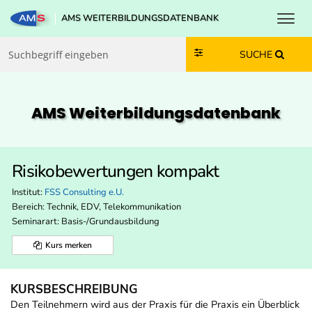
Toggl
AMS WEITERBILDUNGSDATENBANK
Zum Inhalt springen
Zum Navmenü springen
Zur Suche springen
Zur Footer springen
SUCHE
AMS Weiterbildungs­datenbank
Risikobewertungen kompakt
Institut:
FSS Consulting e.U.
Bereich:
Technik, EDV, Telekommunikation
Seminarart: Basis-/Grundausbildung
Kurs merken
KURSBESCHREIBUNG
Den Teilnehmern wird aus der Praxis für die Praxis ein Überblick