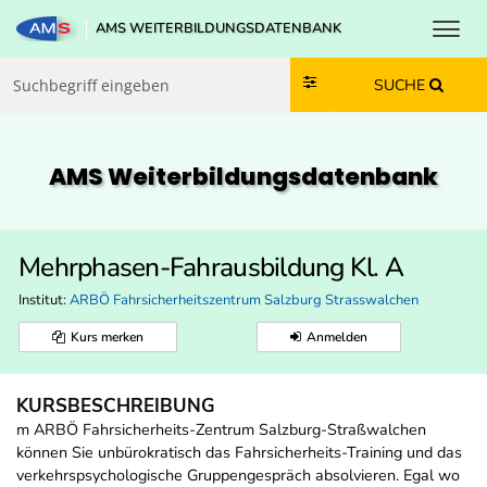
Toggl
AMS WEITERBILDUNGSDATENBANK
Zum Inhalt springen
Zum Navmenü springen
Zur Suche springen
Zur Footer springen
SUCHE
AMS Weiterbildungs­datenbank
Mehrphasen-Fahrausbildung Kl. A
Institut:
ARBÖ Fahrsicherheitszentrum Salzburg Strasswalchen
Kurs merken
Anmelden
KURSBESCHREIBUNG
m ARBÖ Fahrsicherheits-Zentrum Salzburg-Straßwalchen
können Sie unbürokratisch das Fahrsicherheits-Training und das
verkehrspsychologische Gruppengespräch absolvieren. Egal wo