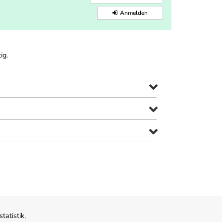
Anmelden
ig.
atistik,