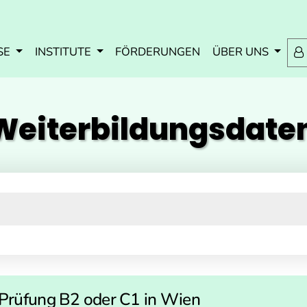
Zum Inhalt springen
Zum Navmenü springen
Zur Suche springen
Zur Footer springen
SE
INSTITUTE
FÖRDERUNGEN
ÜBER UNS
eiterbildungs­dat
 Prüfung B2 oder C1 in Wien