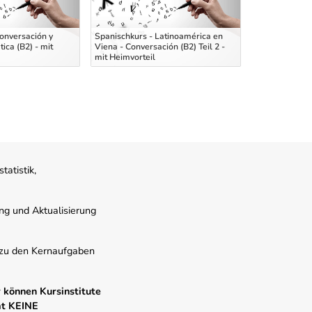
onversación y
Spanischkurs - Latinoamérica en
Deutsch B2+/C
ica (B2) - mit
Viena - Conversación (B2) Teil 2 -
Sprechen und
mit Heimvorteil
Onlinekurs
atistik,
ung und Aktualisierung
s zu den Kernaufgaben
 können Kursinstitute
mt KEINE