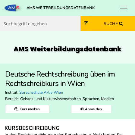
Toggl
AMS WEITERBILDUNGSDATENBANK
Zum Inhalt springen
Zum Navmenü springen
Zur Suche springen
Zur Footer springen
SUCHE
AMS Weiterbildungs­datenbank
Deutsche Rechtschreibung üben im
Rechtschreibkurs in Wien
Institut:
Sprachschule Aktiv Wien
Bereich:
Geistes- und Kulturwissenschaften, Sprachen, Medien
Kurs merken
Anmelden
KURSBESCHREIBUNG
In den Rechtschreibkursen der Sprachschule Aktiv lernen Sie,