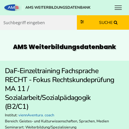
Toggl
AMS WEITERBILDUNGSDATENBANK
Zum Inhalt springen
Zum Navmenü springen
Zur Suche springen
Zur Footer springen
SUCHE
AMS Weiterbildungs­datenbank
DaF-Einzeltraining Fachsprache
RECHT - Fokus Rechtskundeprüfung
MA 11 /
Sozialarbeit/Sozialpädagogik
(B2/C1)
Institut:
viennAventura. coach
Bereich:
Geistes- und Kulturwissenschaften, Sprachen, Medien
Seminarart: Weiterbildung/Spezialisierung