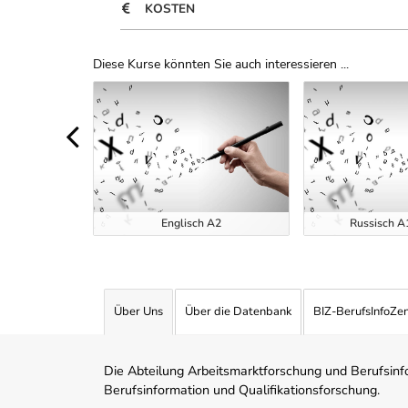
KOSTEN
Diese Kurse könnten Sie auch interessieren ...
Uber Weiterbildungsvorschläge
tensivkurse
t 2026
Englisch A2
Russisch A1
Über Uns
Über die Datenbank
BIZ-BerufsInfoZe
Die Abteilung Arbeitsmarktforschung und Berufsinfor
Berufsinformation und Qualifikationsforschung.