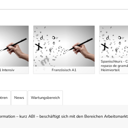
Spanischkurs - C
repaso de gramát
 Intensiv
Französisch A1
Heimvorteil
ntren
News
Wartungsbereich
mation – kurz ABI – beschäftigt sich mit den Bereichen Arbeitsmarktst