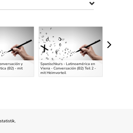
onversación y
Spanischkurs - Latinoamérica en
ica (B2) - mit
Viena - Conversación (B2) Teil 2 -
Deutsch B2/B
mit Heimvorteil
und Grammati
atistik,