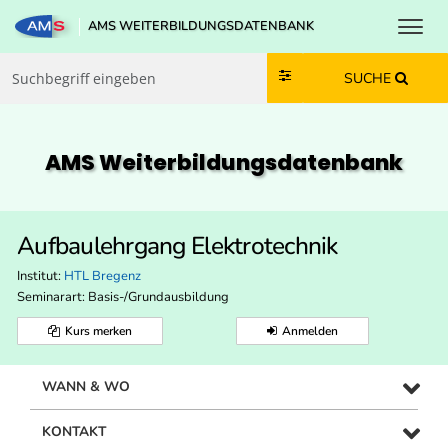
Toggl
AMS WEITERBILDUNGSDATENBANK
Zum Inhalt springen
Zum Navmenü springen
Zur Suche springen
Zur Footer springen
SUCHE
AMS Weiterbildungs­datenbank
Aufbaulehrgang Elektrotechnik
Institut:
HTL Bregenz
Seminarart: Basis-/Grundausbildung
Kurs merken
Anmelden
WANN & WO
KONTAKT