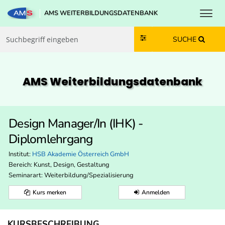
Toggl
AMS WEITERBILDUNGSDATENBANK
Zum Inhalt springen
Zum Navmenü springen
Zur Suche springen
Zur Footer springen
SUCHE
AMS Weiterbildungs­datenbank
Design Manager/In (IHK) -
Diplomlehrgang
Institut:
HSB Akademie Österreich GmbH
Bereich:
Kunst, Design, Gestaltung
Seminarart: Weiterbildung/Spezialisierung
Kurs merken
Anmelden
KURSBESCHREIBUNG