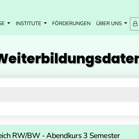
Zum Inhalt springen
Zum Navmenü springen
Zur Suche springen
Zur Footer springen
SE
INSTITUTE
FÖRDERUNGEN
ÜBER UNS
eiterbildungs­dat
ereich RW/BW - Abendkurs 3 Semester