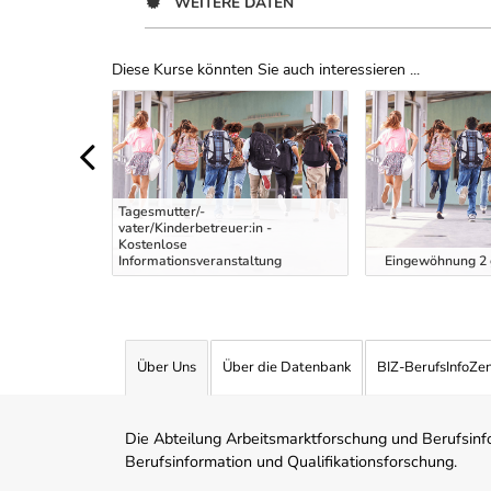
WEITERE DATEN
Diese Kurse könnten Sie auch interessieren ...
Uber Weiterbildungsvorschläge
Tagesmutter/-
vater/Kinderbetreuer:in -
tung intensiv
Kostenlose
Informationsveranstaltung
Eingewöhnung 2 g
Über Uns
Über die Datenbank
BIZ-BerufsInfoZe
Die Abteilung Arbeitsmarktforschung und Berufsinfor
Berufsinformation und Qualifikationsforschung.