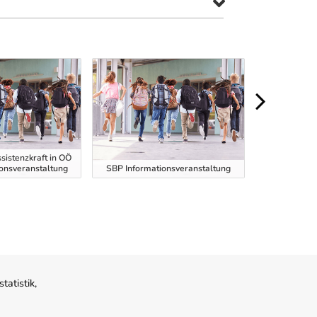
sistenzkraft in OÖ
ionsveranstaltung
SBP Informationsveranstaltung
SBP Informa
atistik,