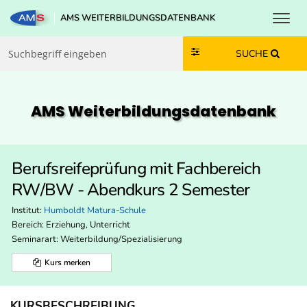
Toggl
AMS WEITERBILDUNGSDATENBANK
Zum Inhalt springen
Zum Navmenü springen
Zur Suche springen
Zur Footer springen
SUCHE
AMS Weiterbildungs­datenbank
Berufsreifeprüfung mit Fachbereich
RW/BW - Abendkurs 2 Semester
Institut:
Humboldt Matura-Schule
Bereich:
Erziehung, Unterricht
Seminarart: Weiterbildung/Spezialisierung
Kurs merken
KURSBESCHREIBUNG