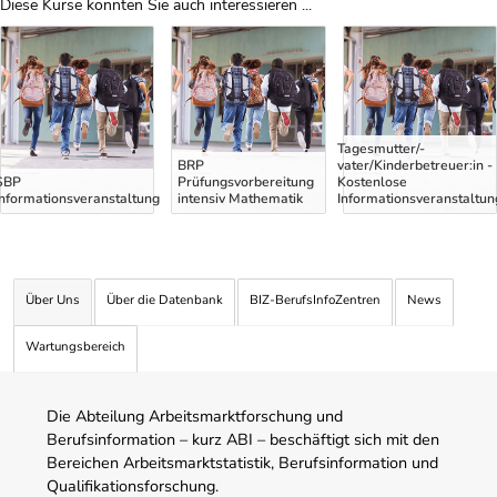
Diese Kurse könnten Sie auch interessieren ...
Uber Weiterbildungsvorschläge
Tagesmutter/-
BRP
vater/Kinderbetreuer:in -
SBP
Prüfungsvorbereitung
Kostenlose
Informationsveranstaltung
intensiv Mathematik
Informationsveranstaltun
Über Uns
Über die Datenbank
BIZ-BerufsInfoZentren
News
Wartungsbereich
Die Abteilung Arbeitsmarktforschung und
Berufsinformation – kurz ABI – beschäftigt sich mit den
Bereichen Arbeitsmarktstatistik, Berufsinformation und
Qualifikationsforschung.