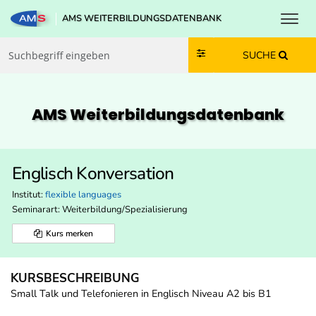
Toggl
AMS WEITERBILDUNGSDATENBANK
Zum Inhalt springen
Zum Navmenü springen
Zur Suche springen
Zur Footer springen
SUCHE
AMS Weiterbildungs­datenbank
Englisch Konversation
Institut:
flexible languages
Seminarart: Weiterbildung/Spezialisierung
Kurs merken
KURSBESCHREIBUNG
Small Talk und Telefonieren in Englisch Niveau A2 bis B1