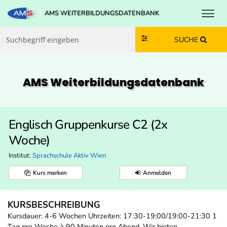
Toggl
AMS WEITERBILDUNGSDATENBANK
Zum Inhalt springen
Zum Navmenü springen
Zur Suche springen
Zur Footer springen
SUCHE
AMS Weiterbildungs­datenbank
Englisch Gruppenkurse C2 (2x
Woche)
Institut:
Sprachschule Aktiv Wien
Kurs merken
Anmelden
KURSBESCHREIBUNG
Kursdauer: 4-6 Wochen Uhrzeiten: 17:30-19:00/19:00-21:30 1
Tag pro Woche à 90 Minuten pro Abend. Wir bieten