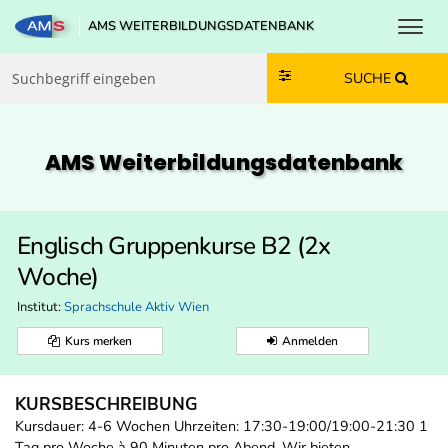
Toggl
AMS WEITERBILDUNGSDATENBANK
Zum Inhalt springen
Zum Navmenü springen
Zur Suche springen
Zur Footer springen
SUCHE
AMS Weiterbildungs­datenbank
Englisch Gruppenkurse B2 (2x
Woche)
Institut:
Sprachschule Aktiv Wien
Kurs merken
Anmelden
KURSBESCHREIBUNG
Kursdauer: 4-6 Wochen Uhrzeiten: 17:30-19:00/19:00-21:30 1
Tag pro Woche à 90 Minuten pro Abend. Wir bieten