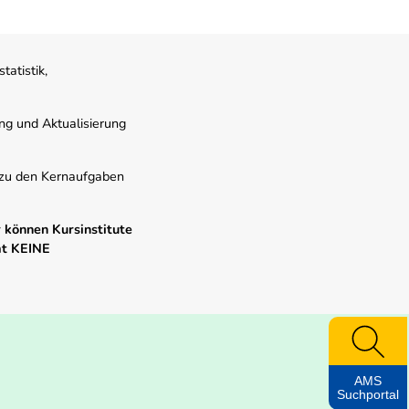
atistik,
ung und Aktualisierung
s zu den Kernaufgaben
 können Kursinstitute
mt KEINE
AMS
Suchportal