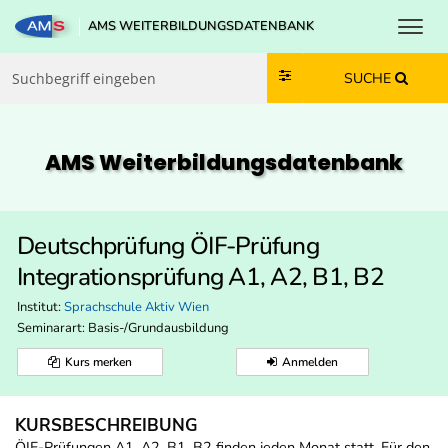
Toggl
AMS WEITERBILDUNGSDATENBANK
Zum Inhalt springen
Zum Navmenü springen
Zur Suche springen
Zur Footer springen
SUCHE
AMS Weiterbildungs­datenbank
Deutschprüfung ÖIF-Prüfung
Integrationsprüfung A1, A2, B1, B2
Institut:
Sprachschule Aktiv Wien
Seminarart: Basis-/Grundausbildung
Kurs merken
Anmelden
KURSBESCHREIBUNG
ÖIF-Prüfungen A1, A2, B1, B2 finden jeden Monat statt. Für den