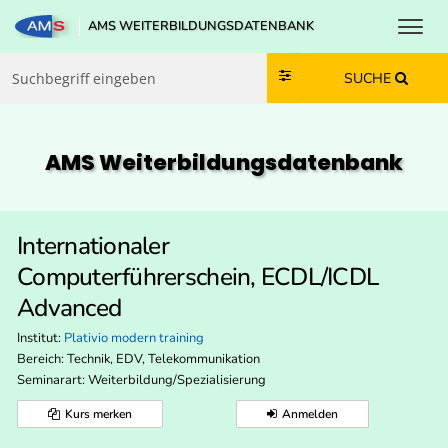
Toggl
AMS WEITERBILDUNGSDATENBANK
Zum Inhalt springen
Zum Navmenü springen
Zur Suche springen
Zur Footer springen
SUCHE
AMS Weiterbildungs­datenbank
Internationaler
Computerführerschein, ECDL/ICDL
Advanced
Institut:
Plativio modern training
Bereich:
Technik, EDV, Telekommunikation
Seminarart: Weiterbildung/Spezialisierung
Kurs merken
Anmelden