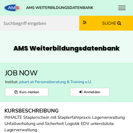
Toggl
AMS WEITERBILDUNGSDATENBANK
Zum Inhalt springen
Zum Navmenü springen
Zur Suche springen
Zur Footer springen
SUCHE
AMS Weiterbildungs­datenbank
JOB NOW
Institut:
jobart.at Personalberatung & Training e.U.
Kurs merken
Anmelden
KURSBESCHREIBUNG
INHALTE Staplerschein mit Staplerfahrpraxis Lagerverwaltung
Unfallverhütung und Sicherheit Logistik EDV unterstützte
Lagerverwaltung