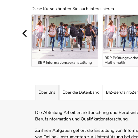
Diese Kurse könnten Sie auch interessieren ...
Uber Weiterbildungsvorschläge
BRP Prüfungsvorber
eranstaltung
SBP Informationsveranstaltung
Mathematik
Über Uns
Über die Datenbank
BIZ-BerufsInfoZe
Die Abteilung Arbeitsmarktforschung und Berufsinfor
Berufsinformation und Qualifikationsforschung.
Zu ihren Aufgaben gehört die Erstellung von Informa
von Online- Instrumenten zur Unterstützung bei der