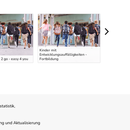
Kinder mit
Entwicklungsauffälligkeiten -
Pädagogische 
2 go - easy 4 you
Fortbildung
KBBE - Inform
atistik,
ung und Aktualisierung