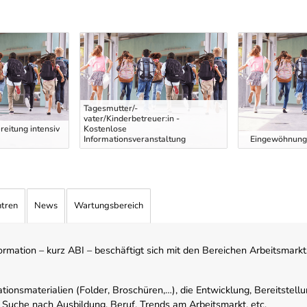
Tagesmutter/-
vater/Kinderbetreuer:in -
eitung intensiv
Kostenlose
Informationsveranstaltung
Eingewöhnung 
ntren
News
Wartungsbereich
mation – kurz ABI – beschäftigt sich mit den Bereichen Arbeitsmarktst
tionsmaterialien (Folder, Broschüren,…), die Entwicklung, Bereitstell
 Suche nach Ausbildung, Beruf, Trends am Arbeitsmarkt, etc.