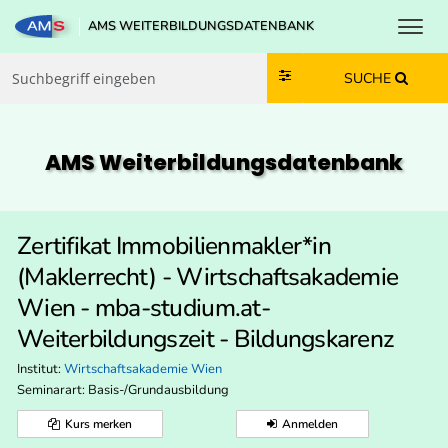
Toggl
AMS WEITERBILDUNGSDATENBANK
Zum Inhalt springen
Zum Navmenü springen
Zur Suche springen
Zur Footer springen
SUCHE
AMS Weiterbildungs­datenbank
Zertifikat Immobilienmakler*in
(Maklerrecht) - Wirtschaftsakademie
Wien - mba-studium.at-
Weiterbildungszeit - Bildungskarenz
Institut:
Wirtschaftsakademie Wien
Seminarart: Basis-/Grundausbildung
Kurs merken
Anmelden