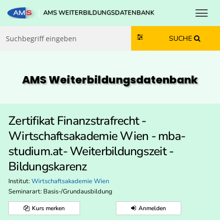
Toggl
AMS WEITERBILDUNGSDATENBANK
Zum Inhalt springen
Zum Navmenü springen
Zur Suche springen
Zur Footer springen
SUCHE
AMS Weiterbildungs­datenbank
Zertifikat Finanzstrafrecht -
Wirtschaftsakademie Wien - mba-
studium.at- Weiterbildungszeit -
Bildungskarenz
Institut:
Wirtschaftsakademie Wien
Seminarart: Basis-/Grundausbildung
Kurs merken
Anmelden