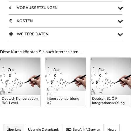
VORAUSSETZUNGEN
KOSTEN
WEITERE DATEN
Diese Kurse könnten Sie auch interessieren ...
Uber Weiterbildungsvorschläge
ÖIF
Deutsch Konversation,
Integrationsprüfung
Deutsch B1 ÖIF
B/C-Level
A2
Integrationsprüfung
Über Uns
Über die Datenbank
BIZ-BerufsInfoZentren
News