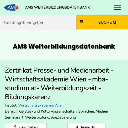
Toggl
AMS WEITERBILDUNGSDATENBANK
Zum Inhalt springen
Zum Navmenü springen
Zur Suche springen
Zur Footer springen
SUCHE
AMS Weiterbildungs­datenbank
Zertifikat Presse- und Medienarbeit -
Wirtschaftsakademie Wien - mba-
studium.at- Weiterbildungszeit -
Bildungskarenz
Institut:
Wirtschaftsakademie Wien
Bereich:
Geistes- und Kulturwissenschaften, Sprachen, Medien
Seminarart: Weiterbildung/Spezialisierung
Kurs merken
Anmelden