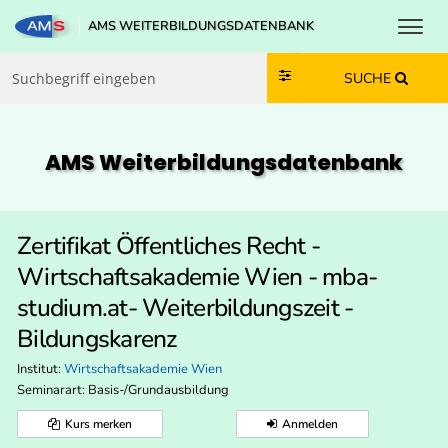
Toggl
AMS WEITERBILDUNGSDATENBANK
Zum Inhalt springen
Zum Navmenü springen
Zur Suche springen
Zur Footer springen
SUCHE
AMS Weiterbildungs­datenbank
Zertifikat Öffentliches Recht -
Wirtschaftsakademie Wien - mba-
studium.at- Weiterbildungszeit -
Bildungskarenz
Institut:
Wirtschaftsakademie Wien
Seminarart: Basis-/Grundausbildung
Kurs merken
Anmelden