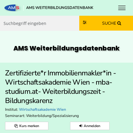
Toggl
AMS WEITERBILDUNGSDATENBANK
Zum Inhalt springen
Zum Navmenü springen
Zur Suche springen
Zur Footer springen
SUCHE
AMS Weiterbildungs­datenbank
Zertifizierte*r Immobilienmakler*in -
Wirtschaftsakademie Wien - mba-
studium.at- Weiterbildungszeit -
Bildungskarenz
Institut:
Wirtschaftsakademie Wien
Seminarart: Weiterbildung/Spezialisierung
Kurs merken
Anmelden