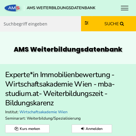
Toggl
AMS WEITERBILDUNGSDATENBANK
Zum Inhalt springen
Zum Navmenü springen
Zur Suche springen
Zur Footer springen
SUCHE
AMS Weiterbildungs­datenbank
Experte*in Immobilienbewertung -
Wirtschaftsakademie Wien - mba-
studium.at- Weiterbildungszeit -
Bildungskarenz
Institut:
Wirtschaftsakademie Wien
Seminarart: Weiterbildung/Spezialisierung
Kurs merken
Anmelden