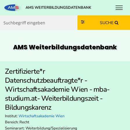
Toggl
AMS WEITERBILDUNGSDATENBANK
Zum Inhalt springen
Zum Navmenü springen
Zur Suche springen
Zur Footer springen
SUCHE
AMS Weiterbildungs­datenbank
Zertifizierte*r
Datenschutzbeauftragte*r -
Wirtschaftsakademie Wien - mba-
studium.at- Weiterbildungszeit -
Bildungskarenz
Institut:
Wirtschaftsakademie Wien
Bereich:
Recht
Seminarart: Weiterbildung/Spezialisierung