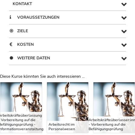
KONTAKT
VORAUSSETZUNGEN
ZIELE
KOSTEN
WEITERE DATEN
Diese Kurse könnten Sie auch interessieren ...
Uber Weiterbildungsvorschläge
Arbeitskräfteüberlassung
- Vorbereitung auf die
Arbeitskräfteüberlasser:in
Befähigungsprüfung -
Arbeitsrecht im
- Vorbereitung auf die
Informationsveranstaltung
Personalwesen
Befähigungsprüfung