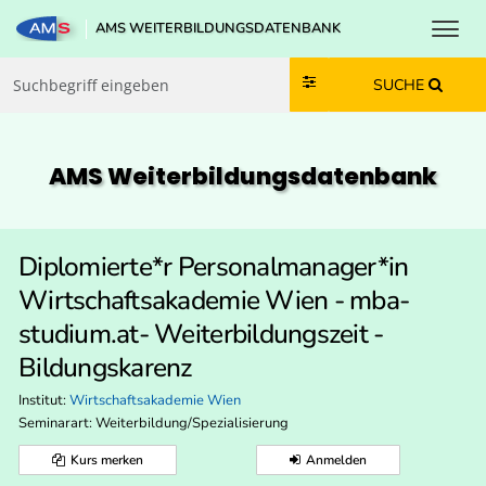
Toggl
AMS WEITERBILDUNGSDATENBANK
Zum Inhalt springen
Zum Navmenü springen
Zur Suche springen
Zur Footer springen
SUCHE
AMS Weiterbildungs­datenbank
Diplomierte*r Personalmanager*in
Wirtschaftsakademie Wien - mba-
studium.at- Weiterbildungszeit -
Bildungskarenz
Institut:
Wirtschaftsakademie Wien
Seminarart: Weiterbildung/Spezialisierung
Kurs merken
Anmelden