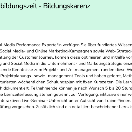
ildungszeit - Bildungskarenz
al Media Performance Experte*in verfügen Sie über fundiertes Wisse
 Social Media- und Online Marketing-Kampagnen sowie Web-Strategien
tlang der Customer Journey, können diese optimieren und mithilfe vo
g und Social Media in die Unternehmens- und Marketingstrategie ein
assende Kenntnisse zum Projekt- und Zeitmanagement runden diese Wei
ale Projektplanungs- sowie -management-Tools und haben gelernt, M
kturierten wöchentlichen Schulungsplan mit fixen Kurszeiten. Die Ler
ch dokumentiert. Teilnehmende können je nach Wunsch 5 bis 20 Stun
 Lernzeiterfassung stehen getrennt zur Verfügung, inklusive einer w
nteraktiven Live-Seminar-Unterricht unter Aufsicht von Trainer*innen.
Prüfung vorgesehen. Zusätzlich sind ein detailliert beschriebener Lern