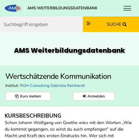
Toggl
AMS WEITERBILDUNGSDATENBANK
Zum Inhalt springen
Zum Navmenü springen
Zur Suche springen
Zur Footer springen
SUCHE
AMS Weiterbildungs­datenbank
Wertschätzende Kommunikation
Institut:
RGH-Consulting Gabriela Reinhardt
Kurs merken
Anmelden
KURSBESCHREIBUNG
Schon Johann Wolfgang von Goethe wies mit den Worten „Wie
du kommst gegangen, so wirst du auch empfangen" auf die
Macht und Kraft des ersten Eindrucks hin. Wer sich mit