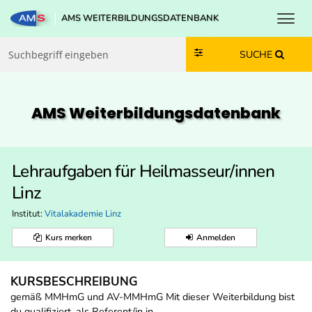
Toggl
AMS WEITERBILDUNGSDATENBANK
Zum Inhalt springen
Zum Navmenü springen
Zur Suche springen
Zur Footer springen
SUCHE
AMS Weiterbildungs­datenbank
Lehraufgaben für Heilmasseur/innen
Linz
Institut:
Vitalakademie Linz
Kurs merken
Anmelden
KURSBESCHREIBUNG
gemäß MMHmG und AV-MMHmG Mit dieser Weiterbildung bist
du qualifiziert, als Referent/in in