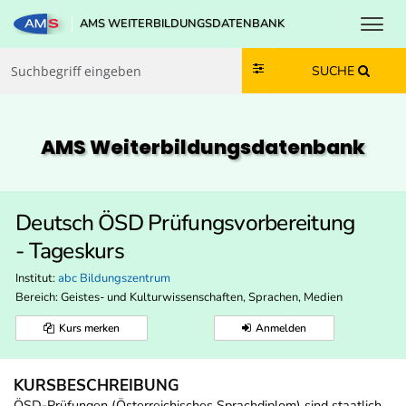
Toggl
AMS WEITERBILDUNGSDATENBANK
Zum Inhalt springen
Zum Navmenü springen
Zur Suche springen
Zur Footer springen
SUCHE
AMS Weiterbildungs­datenbank
Deutsch ÖSD Prüfungsvorbereitung
- Tageskurs
Institut:
abc Bildungszentrum
Bereich:
Geistes- und Kulturwissenschaften, Sprachen, Medien
Kurs merken
Anmelden
KURSBESCHREIBUNG
ÖSD-Prüfungen (Österreichisches Sprachdiplom) sind staatlich