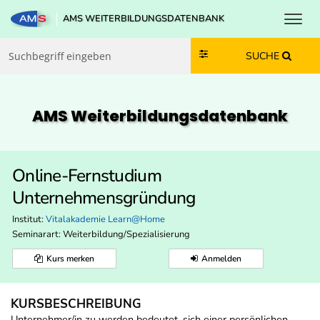
Toggl
AMS WEITERBILDUNGSDATENBANK
Zum Inhalt springen
Zum Navmenü springen
Zur Suche springen
Zur Footer springen
SUCHE
AMS Weiterbildungs­datenbank
Online-Fernstudium
Unternehmensgründung
Institut:
Vitalakademie Learn@Home
Seminarart: Weiterbildung/Spezialisierung
Kurs merken
Anmelden
KURSBESCHREIBUNG
Unternehmer/in zu werden bedeutet, sich einer persönlichen