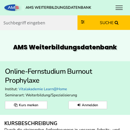
Toggl
AMS WEITERBILDUNGSDATENBANK
Zum Inhalt springen
Zum Navmenü springen
Zur Suche springen
Zur Footer springen
SUCHE
AMS Weiterbildungs­datenbank
Online-Fernstudium Burnout
Prophylaxe
Institut:
Vitalakademie Learn@Home
Seminarart: Weiterbildung/Spezialisierung
Kurs merken
Anmelden
KURSBESCHREIBUNG
Durch die steigenden Anforderungen in unserem Arbeits- und