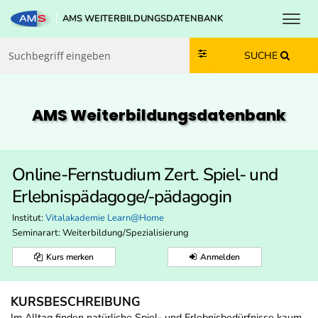
Toggl
AMS WEITERBILDUNGSDATENBANK
Zum Inhalt springen
Zum Navmenü springen
Zur Suche springen
Zur Footer springen
SUCHE
AMS Weiterbildungs­datenbank
Online-Fernstudium Zert. Spiel- und
Erlebnispädagoge/-pädagogin
Institut:
Vitalakademie Learn@Home
Seminarart: Weiterbildung/Spezialisierung
Kurs merken
Anmelden
KURSBESCHREIBUNG
Im Alltag finden natürliche Spiel- und Erlebnisbedürfnisse kaum