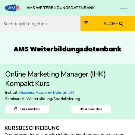
Toggl
AMS WEITERBILDUNGSDATENBANK
Zum Inhalt springen
Zum Navmenü springen
Zur Suche springen
Zur Footer springen
SUCHE
AMS Weiterbildungs­datenbank
Online Marketing Manager (IHK)
Kompakt Kurs
Institut:
Business Academy Ruhr GmbH
Seminarart: Weiterbildung/Spezialisierung
Kurs merken
Anmelden
KURSBESCHREIBUNG
Das Internet ist das zweitwichtigste Werbemedium nach dem