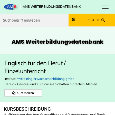
Toggl
AMS WEITERBILDUNGSDATENBANK
Zum Inhalt springen
Zum Navmenü springen
Zur Suche springen
Zur Footer springen
SUCHE
AMS Weiterbildungs­datenbank
Englisch für den Beruf /
Einzelunterricht
Institut:
mytraining erwachsenenbildung gmbh
Bereich:
Geistes- und Kulturwissenschaften, Sprachen, Medien
Kurs merken
KURSBESCHREIBUNG
Auffrischung des berufsspezifischen Wortschatzes. Auf Basis