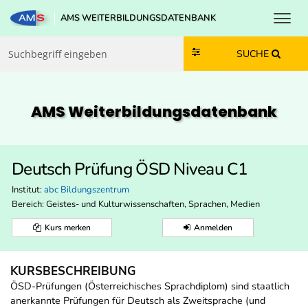
Toggl
AMS WEITERBILDUNGSDATENBANK
Zum Inhalt springen
Zum Navmenü springen
Zur Suche springen
Zur Footer springen
SUCHE
AMS Weiterbildungs­datenbank
Deutsch Prüfung ÖSD Niveau C1
Institut:
abc Bildungszentrum
Bereich:
Geistes- und Kulturwissenschaften, Sprachen, Medien
Kurs merken
Anmelden
KURSBESCHREIBUNG
ÖSD-Prüfungen (Österreichisches Sprachdiplom) sind staatlich
anerkannte Prüfungen für Deutsch als Zweitsprache (und