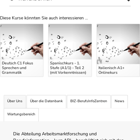
Diese Kurse könnten Sie auch interessieren ...
Uber Weiterbildungsvorschläge
Deutsch C1 Fokus
Spanischkurs - 1.
Sprechen und
Stufe (A1/1) - Teil 2
Italienisch A1+
Grammatik
(mit Vorkenntnissen)
Onlinekurs
Über Uns
Über die Datenbank
BIZ-BerufsInfoZentren
News
Wartungsbereich
Die Abteilung Arbeitsmarktforschung und