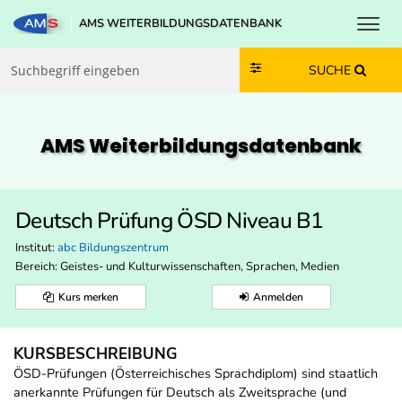
Toggl
AMS WEITERBILDUNGSDATENBANK
Zum Inhalt springen
Zum Navmenü springen
Zur Suche springen
Zur Footer springen
SUCHE
AMS Weiterbildungs­datenbank
Deutsch Prüfung ÖSD Niveau B1
Institut:
abc Bildungszentrum
Bereich:
Geistes- und Kulturwissenschaften, Sprachen, Medien
Kurs merken
Anmelden
KURSBESCHREIBUNG
ÖSD-Prüfungen (Österreichisches Sprachdiplom) sind staatlich
anerkannte Prüfungen für Deutsch als Zweitsprache (und