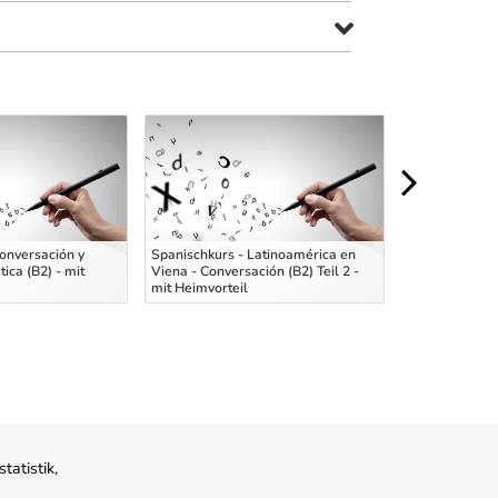
onversación y
Spanischkurs - Latinoamérica en
Deutsch B2+/C
ica (B2) - mit
Viena - Conversación (B2) Teil 2 -
Sprechen und
mit Heimvorteil
Onlinekurs
atistik,