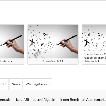
Spanischkurs - C
repaso de gramát
 Intensiv
Französisch A1
Heimvorteil
ntren
News
Wartungsbereich
mation – kurz ABI – beschäftigt sich mit den Bereichen Arbeitsmarktst