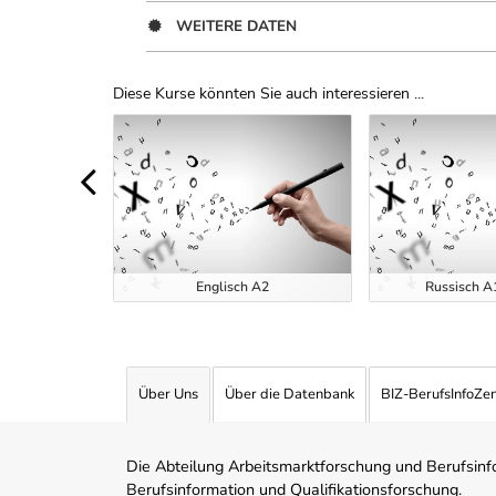
WEITERE DATEN
Diese Kurse könnten Sie auch interessieren ...
Uber Weiterbildungsvorschläge
tensivkurse
t 2026
Englisch A2
Russisch A1
Über Uns
Über die Datenbank
BIZ-BerufsInfoZe
Die Abteilung Arbeitsmarktforschung und Berufsinfor
Berufsinformation und Qualifikationsforschung.