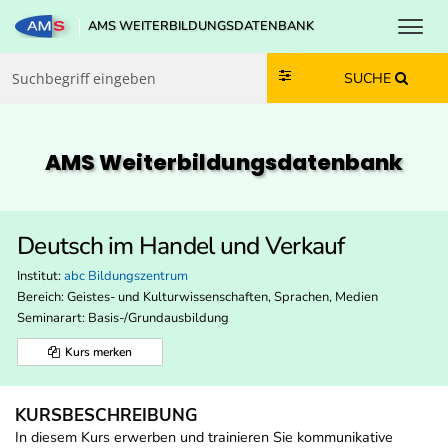
Toggl
AMS WEITERBILDUNGSDATENBANK
Zum Inhalt springen
Zum Navmenü springen
Zur Suche springen
Zur Footer springen
SUCHE
AMS Weiterbildungs­datenbank
Deutsch im Handel und Verkauf
Institut:
abc Bildungszentrum
Bereich:
Geistes- und Kulturwissenschaften, Sprachen, Medien
Seminarart: Basis-/Grundausbildung
Kurs merken
KURSBESCHREIBUNG
In diesem Kurs erwerben und trainieren Sie kommunikative