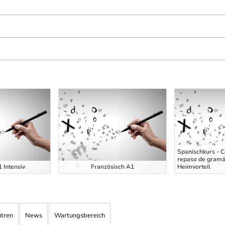
Spanischkurs - C
repaso de gramát
 Intensiv
Französisch A1
Heimvorteil
ntren
News
Wartungsbereich