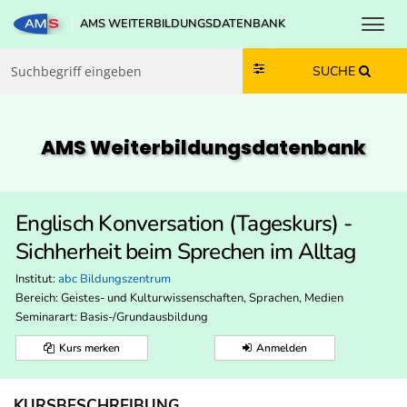
Toggl
AMS WEITERBILDUNGSDATENBANK
Zum Inhalt springen
Zum Navmenü springen
Zur Suche springen
Zur Footer springen
SUCHE
AMS Weiterbildungs­datenbank
Englisch Konversation (Tageskurs) -
Sichherheit beim Sprechen im Alltag
Institut:
abc Bildungszentrum
Bereich:
Geistes- und Kulturwissenschaften, Sprachen, Medien
Seminarart: Basis-/Grundausbildung
Kurs merken
Anmelden
KURSBESCHREIBUNG